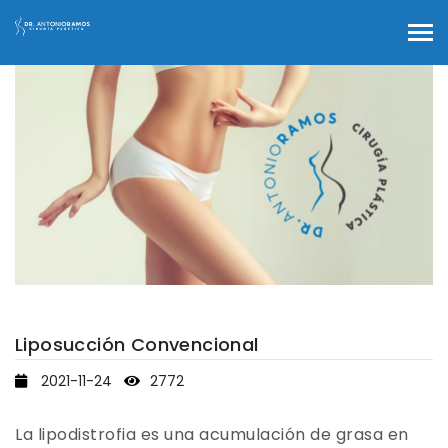
Tog
nav
Liposucción Convencional
2021-11-24
2772
La lipodistrofia es una acumulación de grasa en